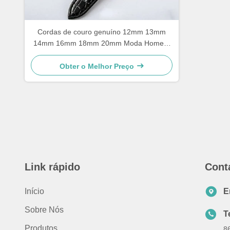
Cordas de couro genuíno 12mm 13mm
14mm 16mm 18mm 20mm Moda Homem
Mulheres Relógio de alta qualidade
Marrom Cores pretas
Obter o Melhor Preço
Link rápido
Cont
Início
E
Sobre Nós
T
Produtos
8