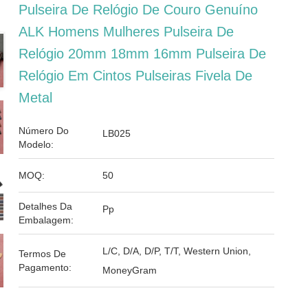
Pulseira De Relógio De Couro Genuíno
ALK Homens Mulheres Pulseira De
Relógio 20mm 18mm 16mm Pulseira De
Relógio Em Cintos Pulseiras Fivela De
Metal
Número Do
LB025
Modelo:
MOQ:
50
Detalhes Da
Pp
Embalagem:
L/C, D/A, D/P, T/T, Western Union,
Termos De
Pagamento:
MoneyGram