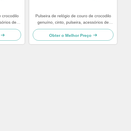
e crocodilo
Pulseira de relógio de couro de crocodilo
sórios de
genuíno, cinto, pulseira, acessórios de
agarto para
reparo de relógio, padrão de lagarto para
luxo superior
Obter o Melhor Preço