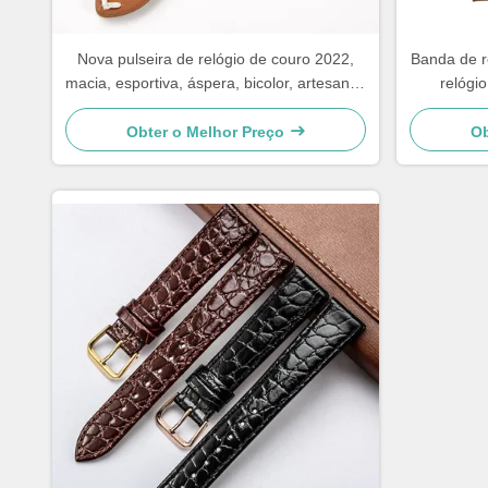
Nova pulseira de relógio de couro 2022,
Banda de r
macia, esportiva, áspera, bicolor, artesanal,
relógi
18mm 20mm 22mm 24mm
desgas
Obter o Melhor Preço
Ob