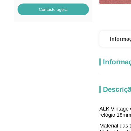
Contacte agora
Informa
Informa
Descriç
ALK Vintage C
relógio 18
Material das 