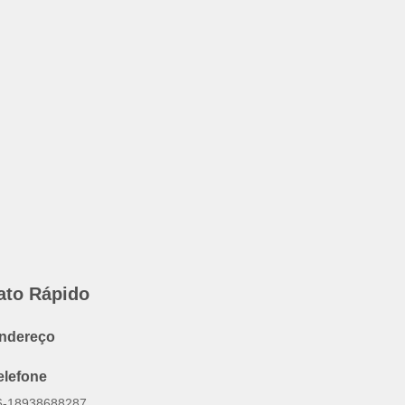
ato Rápido
ndereço
elefone
6-18938688287