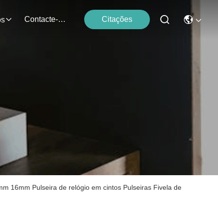
Contacte-Nos
Citações
os
m 16mm Pulseira de relógio em cintos Pulseiras Fivela de