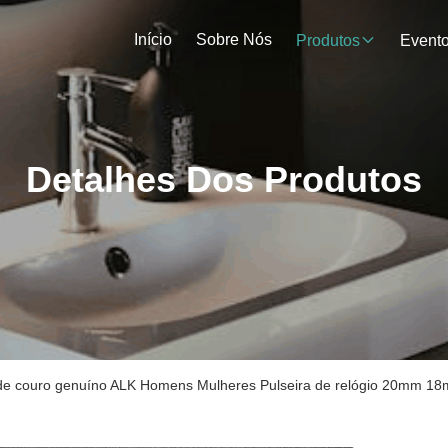
Início
Sobre Nós
Produtos
Event
Detalhes Dos Produtos
o de couro genuíno ALK Homens Mulheres Pulseira de relógio 20mm 18m