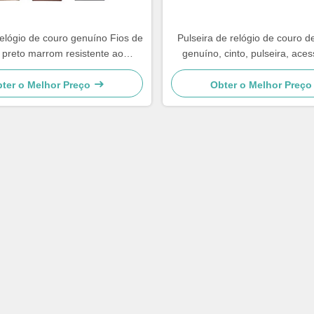
elógio de couro genuíno Fios de
Pulseira de relógio de couro d
o preto marrom resistente ao
genuíno, cinto, pulseira, aces
te 18mm 20mm 22mm 24mm
reparo de relógio, padrão de l
relógio acessórios alto
luxo superior
ter o Melhor Preço
Obter o Melhor Preço