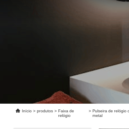
Início
>
produtos
>
Faixa de
>
Pulseira de relógi
relógio
metal