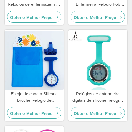
Relógios de enfermagem de
Enfermeira Relógio Fob
silicone digitais Broche Lapel
Médico de Bolso Relógio
Impresso Manga de
Pendente Hospital Dom
Obter o Melhor Preço
Obter o Melhor Preço
borracha Relógio médico
Relógio Médico Luminoso
Fob Relógio de enfermagem
Padrão de Sol Literal
presente
Estojo de caneta Silicone
Relógios de enfermeira
Broche Relógio de
digitais de silicone, relógios
enfermeira Relógio de bolso
de bolso com prendedor,
Presente de enfermagem
relógios de broche para
Obter o Melhor Preço
Obter o Melhor Preço
Clip de caneta de quartzo 4
enfermeira, presente para
cores Porta-canetas
médico e enfermeira, relógio