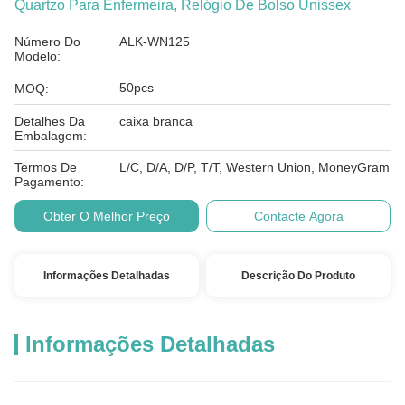
Quartzo Para Enfermeira, Relógio De Bolso Unissex
Número Do
ALK-WN125
Modelo:
50pcs
MOQ:
Detalhes Da
caixa branca
Embalagem:
Termos De
L/C, D/A, D/P, T/T, Western Union, MoneyGram
Pagamento:
Obter O Melhor Preço
Contacte Agora
Informações Detalhadas
Descrição Do Produto
Informações Detalhadas