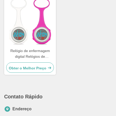
Médicos Enfermeiros
Dedicado P
Relógio de enfermagem
digital Relógios de
enfermagem de silicone
Broche Lapel Manga de
Obter o Melhor Preço
borracha Relógios médicos
Fob Relógio médico
Presentes de enfermagem
Contato Rápido
Endereço